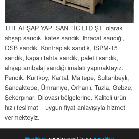
THT AHŞAP YAPI SAN TİC LTD ŞTİ olarak
ahşap sandık, kafes sandık, ihracat sandığı,
OSB sandık. Kontraplak sandık, ISPM-15
sandık, kapalı tahta sandık, paletli sandık,
ahşap ambalaj sandığı imalatı yapmaktayız.
Pendik, Kurtköy, Kartal, Maltepe, Sultanbeyli,
Sancaktepe, Ümraniye, Orhanlı, Tuzla, Gebze,
Şekerpınar, Dilovası bölgelerine. Kaliteli ürün –
hızlı teslimat – uygun fiyat anlayışıyla hizmet
vermekteyiz.
WordPress
gururla sunar
|
Tema:
Envo Blog